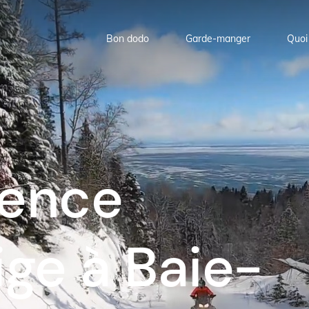
Bon dodo
Garde-manger
Quoi 
ience
ge à Baie-