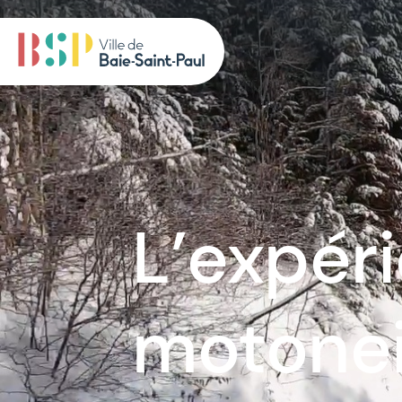
L’expér
motonei