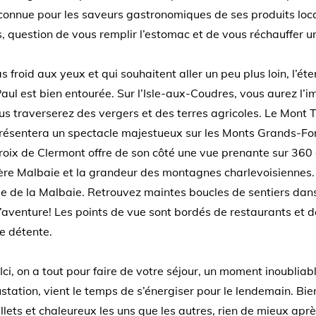
 reconnue pour les saveurs gastronomiques de ses produits lo
s, question de vous remplir l’estomac et de vous réchauffer 
as froid aux yeux et qui souhaitent aller un peu plus loin, l’ét
-Paul est bien entourée. Sur l’Isle-aux-Coudres, vous aurez l’i
ous traverserez des vergers et des terres agricoles. Le Mont
ésentera un spectacle majestueux sur les Monts Grands-Fonds
oix de Clermont offre de son côté une vue prenante sur 360
rivière Malbaie et la grandeur des montagnes charlevoisienne
ie de la Malbaie. Retrouvez maintes boucles de sentiers dans
 à l’aventure! Les points de vue sont bordés de restaurants et
de détente.
 Ici, on a tout pour faire de votre séjour, un moment inoubliabl
ustation, vient le temps de s’énergiser pour le lendemain. 
lets et chaleureux les uns que les autres, rien de mieux aprè